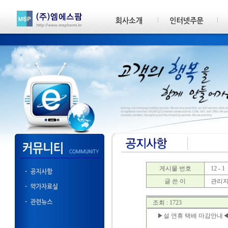
게시물 번호
12 - 1
글 쓴 이
관리
조회 : 1723
▶설 연휴 택배 마감안내